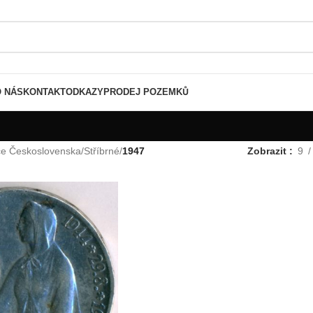
O NÁS
KONTAKT
ODKAZY
PRODEJ POZEMKŮ
ce Československa
/
Stříbrné
/
1947
Zobrazit
9