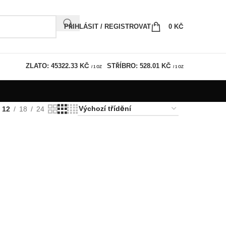
PŘIHLÁSIT / REGISTROVAT
0
KČ
ZLATO: 45322.33 KČ
STŘÍBRO: 528.01 KČ
/ 1 OZ
/ 1 OZ
12
18
24