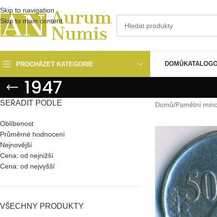
Skip to navigation
Skip to main content
DOMŮ
KATALOG
PROCHÁZET KATEGORIE
1947
SEŘADIT PODLE
Domů
/
Pamětní min
Oblíbenost
Průměrné hodnocení
Nejnovější
Cena: od nejnižší
Cena: od nejvyšší
VŠECHNY PRODUKTY