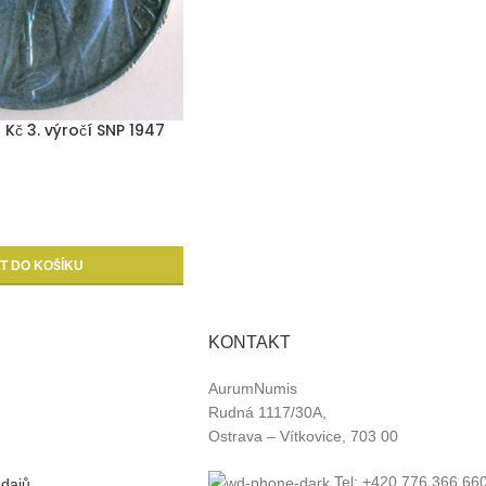
 Kč 3. výročí SNP 1947
T DO KOŠÍKU
KONTAKT
AurumNumis
Rudná 1117/30A,
Ostrava – Vítkovice, 703 00
Tel: +420 776 366 66
dajů