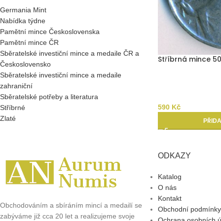
Germania Mint
Nabídka týdne
Pamětní mince Československa
Pamětní mince ČR
Sběratelské investiční mince a medaile ČR a
Stříbrná mince 50
Československo
Sběratelské investiční mince a medaile
zahraniční
Sběratelské potřeby a literatura
590
Kč
Stříbrné
Zlaté
PŘIDA
ODKAZY
Katalog
O nás
Kontakt
Obchodováním a sbíráním mincí a medailí se
Obchodní podmínky
zabýváme již cca 20 let a realizujeme svoje
Ochrana osobních ú