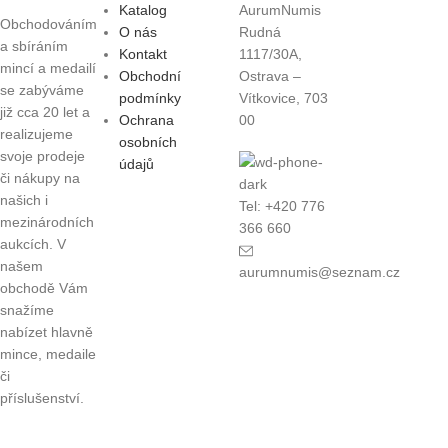
Katalog
AurumNumis
Obchodováním
O nás
Rudná
a sbíráním
Kontakt
1117/30A,
mincí a medailí
Obchodní
Ostrava –
se zabýváme
podmínky
Vítkovice, 703
již cca 20 let a
Ochrana
00
realizujeme
osobních
svoje prodeje
údajů
či nákupy na
našich i
Tel: +420 776
mezinárodních
366 660
aukcích. V
našem
aurumnumis@seznam.cz
obchodě Vám
snažíme
nabízet hlavně
mince, medaile
či
příslušenství.