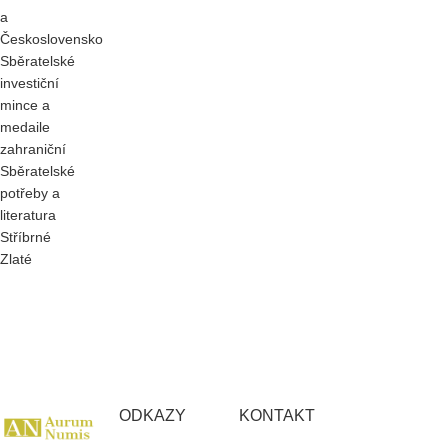
a
Československo
Sběratelské
investiční
mince a
medaile
zahraniční
Sběratelské
potřeby a
literatura
Stříbrné
Zlaté
ODKAZY
KONTAKT