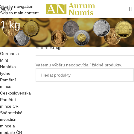
Skip to navigation
MENU
Skip to main content
1 kg
VŠECHNY
Domů
/
PRODUKTY
Sběratelské investiční mince a medaile zahraniční
/
Stříbrné
/
1 kg
Germania
Mint
Vašemu výběru neodpovídají žádné produkty.
Nabídka
týdne
Pamětní
mince
Československa
Pamětní
mince ČR
Sběratelské
investiční
mince a
medaile ČR