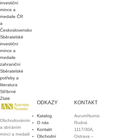
investiční
mince a
medaile ČR
a
Československo
Sběratelské
investiční
mince a
medaile
zahraniční
Sběratelské
potřeby a
literatura
Stříbrné
Zlaté
ODKAZY
KONTAKT
Katalog
AurumNumis
Obchodováním
O nás
Rudná
a sbíráním
Kontakt
1117/30A,
mincí a medailí
Obchodní
Ostrava –