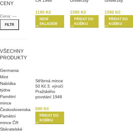
ČR 1948
Univerzity
Univerzity
CENY
Karlovy 1948
Karlovy 1948
1190
Kč
1590
Kč
1590
Kč
Cena:
—
NENÍ
PŘIDAT DO
PŘIDAT DO
SKLADEM
KOŠÍKU
KOŠÍKU
FILTR
VŠECHNY
PRODUKTY
Germania
Mint
Stříbrná mince
Nabídka
50 Kč 3. výročí
týdne
Pražského
Pamětní
povstání 1948
mince
690
Kč
Československa
PŘIDAT DO
Pamětní
KOŠÍKU
mince ČR
Sběratelské