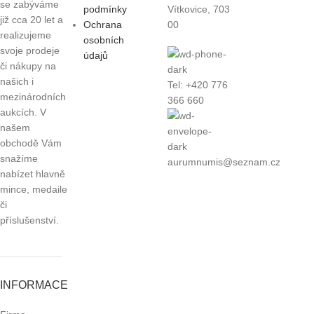
se zabýváme
podmínky
Vítkovice, 703
již cca 20 let a
Ochrana
00
realizujeme
osobních
svoje prodeje
údajů
či nákupy na
našich i
Tel: +420 776
mezinárodních
366 660
aukcích. V
našem
obchodě Vám
snažíme
aurumnumis@seznam.cz
nabízet hlavně
mince, medaile
či
příslušenství.
INFORMACE