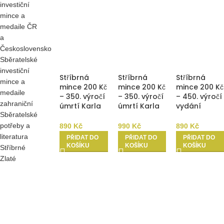
investiční
mince a
medaile ČR
a
Československo
Sběratelské
investiční
Stříbrná
Stříbrná
Stříbrná
mince a
mince 200 Kč
mince 200 Kč
mince 200 Kč
medaile
– 350. výročí
– 350. výročí
– 450. výročí
zahraniční
úmrtí Karla
úmrtí Karla
vydání
Sběratelské
Škréty 2024
Škréty 2024
Komenského
b.k.
Proof
mapy
potřeby a
890
Kč
990
Kč
890
Kč
Moravy 2024
literatura
PŘIDAT DO
PŘIDAT DO
PŘIDAT DO
b.k.
KOŠÍKU
KOŠÍKU
KOŠÍKU
Stříbrné
Zlaté