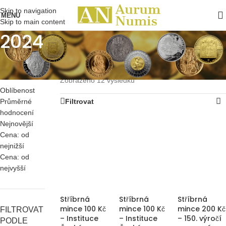
Skip to navigation
MENU
Skip to main content
2024
SEŘADIT
Domů
/
Pamětní mince ČR
/
Stříbrné
/
2021 - 2030
/
PODLE
2024
Zobrazeno 12 výsledků
Oblíbenost
Průměrné
Filtrovat
hodnocení
Nejnovější
Cena: od
nejnižší
Cena: od
nejvyšší
Stříbrná
Stříbrná
Stříbrná
mince 100 Kč
mince 100 Kč
mince 200 Kč
FILTROVAT
– Instituce
– Instituce
– 150. výročí
PODLE