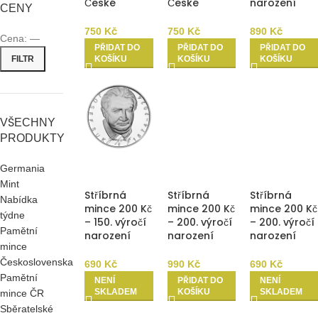
České
České
narození
CENY
republiky –
republiky –
Josefa Suka
Bezpečnostn
Nejvyšší
2024 b.k.
750
Kč
750
Kč
890
Kč
Cena:
—
í informační
státní
PŘIDAT DO
PŘIDAT DO
PŘIDAT DO
služba 2024
zastupitelstv
FILTR
KOŠÍKU
KOŠÍKU
KOŠÍKU
Proof
í 2024 Proof
VŠECHNY
PRODUKTY
Germania
Mint
Stříbrná
Stříbrná
Stříbrná
Nabídka
mince 200 Kč
mince 200 Kč
mince 200 Kč
týdne
– 150. výročí
– 200. výročí
– 200. výročí
Pamětní
narození
narození
narození
mince
Josefa Suka
Bedřicha
Bedřicha
2024 Proof
Smetany
Smetany
Československa
690
Kč
990
Kč
690
Kč
2024 b.k.
2024 Proof
Pamětní
NENÍ
PŘIDAT DO
NENÍ
SKLADEM
KOŠÍKU
SKLADEM
mince ČR
Sběratelské