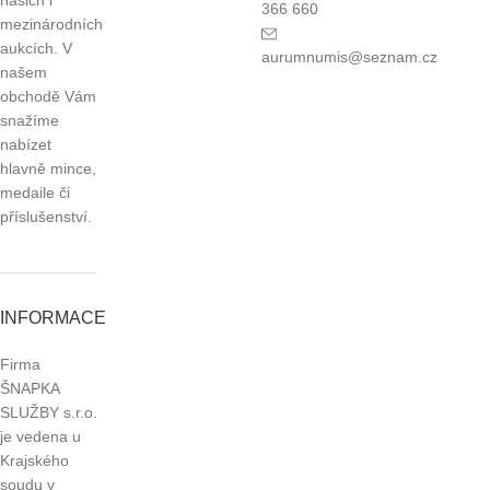
našich i
366 660
mezinárodních
aukcích. V
aurumnumis@seznam.cz
našem
obchodě Vám
snažíme
nabízet
hlavně mince,
medaile či
příslušenství.
INFORMACE
Firma
ŠNAPKA
SLUŽBY s.r.o.
je vedena u
Krajského
soudu v