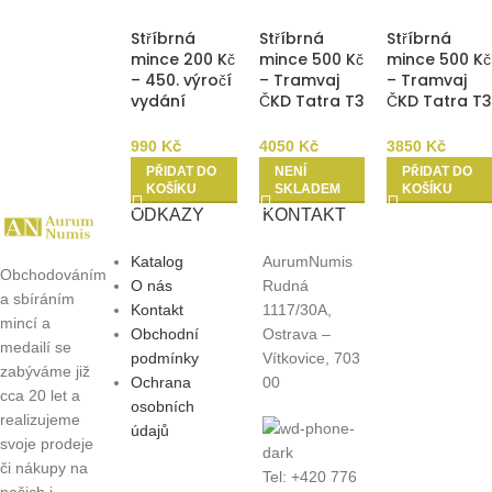
Stříbrná
Stříbrná
Stříbrná
mince 200 Kč
mince 500 Kč
mince 500 Kč
– 450. výročí
– Tramvaj
– Tramvaj
vydání
ČKD Tatra T3
ČKD Tatra T3
Komenského
2024 b.k.
2024 Proof
mapy
990
Kč
4050
Kč
3850
Kč
Moravy 2024
PŘIDAT DO
NENÍ
PŘIDAT DO
Proof
KOŠÍKU
SKLADEM
KOŠÍKU
ODKAZY
KONTAKT
Katalog
AurumNumis
Obchodováním
O nás
Rudná
a sbíráním
Kontakt
1117/30A,
mincí a
Obchodní
Ostrava –
medailí se
podmínky
Vítkovice, 703
zabýváme již
Ochrana
00
cca 20 let a
osobních
realizujeme
údajů
svoje prodeje
či nákupy na
Tel: +420 776