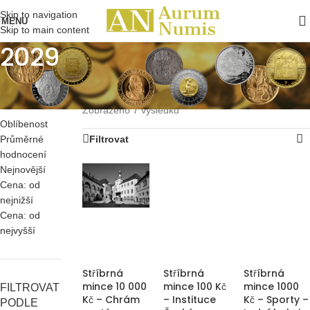
Skip to navigation
MENU
Skip to main content
2029
SEŘADIT
Domů
/
Pamětní mince ČR
/
Stříbrné
/
2021 - 2030
/
PODLE
2029
Zobrazeno 7 výsledků
Oblíbenost
Průměrné
Filtrovat
hodnocení
Nejnovější
Cena: od
nejnižší
Cena: od
nejvyšší
Stříbrná
Stříbrná
Stříbrná
mince 10 000
mince 100 Kč
mince 1000
FILTROVAT
Kč – Chrám
– Instituce
Kč – Sporty –
PODLE