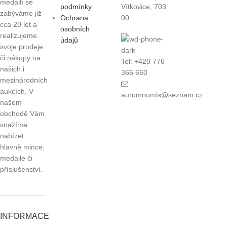
medailí se
podmínky
Vítkovice, 703
zabýváme již
Ochrana
00
cca 20 let a
osobních
realizujeme
údajů
svoje prodeje
či nákupy na
Tel: +420 776
našich i
366 660
mezinárodních
aukcích. V
aurumnumis@seznam.cz
našem
obchodě Vám
snažíme
nabízet
hlavně mince,
medaile či
příslušenství.
INFORMACE