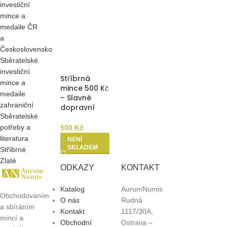
investiční
REZERVAČNÍ
mince a
ZÁLOHA
medaile ČR
a
Československo
Sběratelské
investiční
Stříbrná
mince a
mince 500 Kč
medaile
– Slavné
zahraniční
dopravní
Sběratelské
prostředky II
– Autobus
potřeby a
500
Kč
Škoda
literatura
NENÍ
Karosa 706
SKLADEM
Stříbrné
RTO 2029
Zlaté
Proof
ODKAZY
KONTAKT
REZERVAČNÍ
ZÁLOHA
Katalog
AurumNumis
Obchodováním
O nás
Rudná
a sbíráním
Kontakt
1117/30A,
mincí a
Obchodní
Ostrava –