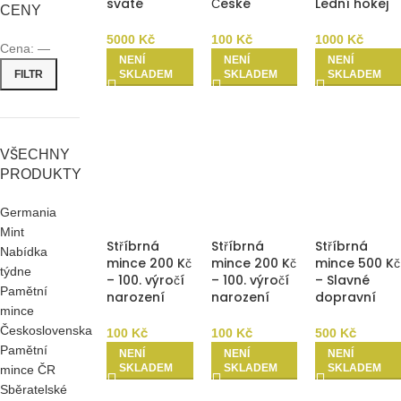
svaté
České
Lední hokej
CENY
Barbory v
republiky –
2029 b.k.
Kutné Hoře
Český
REZERVAČNÍ
5000
Kč
100
Kč
1000
Kč
Cena:
—
2029 b.k.
statistický
ZÁLOHA
NENÍ
NENÍ
NENÍ
REZERVAČNÍ
úřad 2029
FILTR
SKLADEM
SKLADEM
SKLADEM
ZÁLOHA
Proof
REZERVAČNÍ
ZÁLOHA
VŠECHNY
PRODUKTY
Germania
Mint
Stříbrná
Stříbrná
Stříbrná
Nabídka
mince 200 Kč
mince 200 Kč
mince 500 Kč
týdne
– 100. výročí
– 100. výročí
– Slavné
Pamětní
narození
narození
dopravní
mince
Milana
Milana
prostředky II
Kundery
Kundery
– Autobus
Československa
100
Kč
100
Kč
500
Kč
2029 b.k.
2029 Proof
Škoda
Pamětní
NENÍ
NENÍ
NENÍ
REZERVAČNÍ
REZERVAČNÍ
Karosa 706
SKLADEM
SKLADEM
SKLADEM
mince ČR
ZÁLOHA
ZÁLOHA
RTO 2029
Sběratelské
b.k.