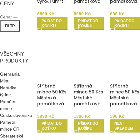
výročí úmrtí
památková
památková
CENY
Karla Hynka
rezervace
rezervace
Máchy 1986
1986 Proof
Bratislava
6990
Kč
9990
Kč
690
Kč
Cena:
—
Proof
Kazeta Tuzex
1986 b.k.
PŘIDAT DO
PŘIDAT DO
PŘIDAT DO
FILTR
KOŠÍKU
KOŠÍKU
KOŠÍKU
VŠECHNY
PRODUKTY
Germania
Mint
Stříbrná
Stříbrná
Stříbrná
Nabídka
mince 50 Kčs
mince 50 Kčs
mince 50 Kčs
týdne
Městská
Městská
Městská
Pamětní
památková
památková
památková
mince
rezervace
rezervace
rezervace
Bratislava19
Bratislava19
Český
Československa
3990
Kč
1390
Kč
590
Kč
86 Proof
86 Proof
Krumlov 1986
Pamětní
PŘIDAT DO
PŘIDAT DO
NENÍ
b.k.
KOŠÍKU
KOŠÍKU
SKLADEM
mince ČR
Sběratelské