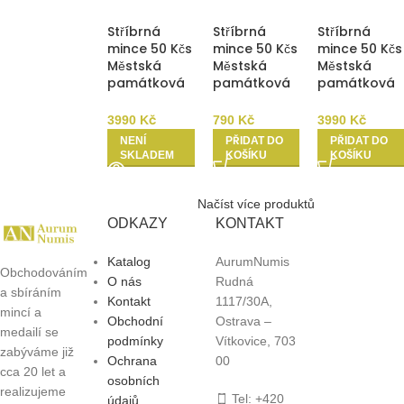
Stříbrná
Stříbrná
Stříbrná
mince 50 Kčs
mince 50 Kčs
mince 50 Kčs
Městská
Městská
Městská
památková
památková
památková
rezervace
rezervace
rezervace
Levoča 1986
Praha 1986
Praha 1986
3990
Kč
790
Kč
3990
Kč
Proof
b.k.
Proof
NENÍ
PŘIDAT DO
PŘIDAT DO
SKLADEM
KOŠÍKU
KOŠÍKU
Načíst více produktů
ODKAZY
KONTAKT
Katalog
AurumNumis
Obchodováním
O nás
Rudná
a sbíráním
Kontakt
1117/30A,
mincí a
Obchodní
Ostrava –
medailí se
podmínky
Vítkovice, 703
zabýváme již
Ochrana
00
cca 20 let a
osobních
realizujeme
Tel: +420
údajů