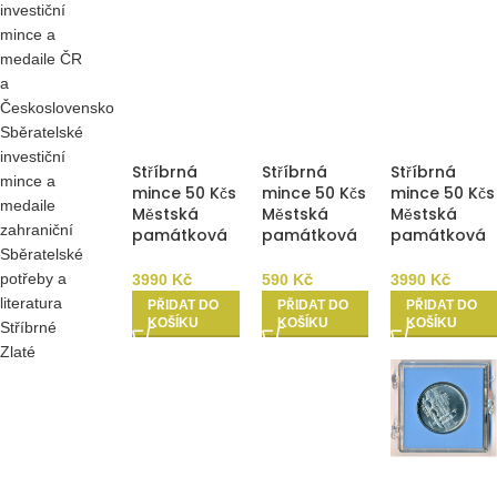
investiční
mince a
medaile ČR
a
Československo
Sběratelské
investiční
Stříbrná
Stříbrná
Stříbrná
mince a
mince 50 Kčs
mince 50 Kčs
mince 50 Kčs
medaile
Městská
Městská
Městská
zahraniční
památková
památková
památková
Sběratelské
rezervace
rezervace
rezervace
Český
Levoča 1986
Levoča 1986
potřeby a
3990
Kč
590
Kč
3990
Kč
Krumlov1986
b.k.
Proof
literatura
PŘIDAT DO
PŘIDAT DO
PŘIDAT DO
Proof
KOŠÍKU
KOŠÍKU
KOŠÍKU
Stříbrné
Zlaté