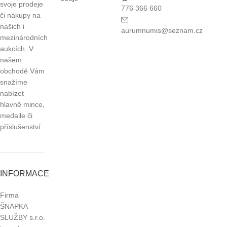
svoje prodeje
776 366 660
či nákupy na
našich i
aurumnumis@seznam.cz
mezinárodních
aukcích. V
našem
obchodě Vám
snažíme
nabízet
hlavně mince,
medaile či
příslušenství.
INFORMACE
Firma
ŠNAPKA
SLUŽBY s.r.o.