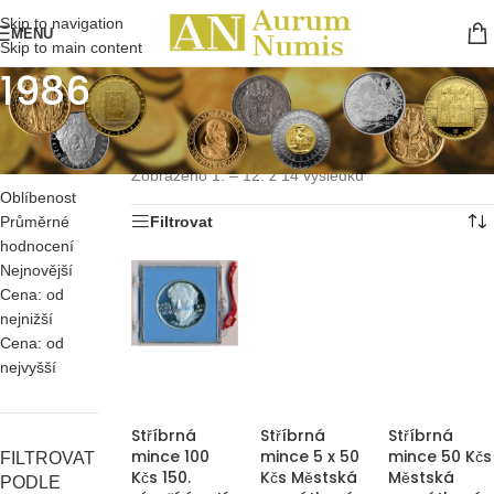
Skip to navigation
MENU
Skip to main content
1986
SEŘADIT
Domů
/
Pamětní mince Československa
/
Stříbrné
/
PODLE
1986
Zobrazeno 1. – 12. z 14 výsledků
Oblíbenost
Průměrné
Filtrovat
hodnocení
Nejnovější
Cena: od
nejnižší
Cena: od
nejvyšší
Stříbrná
Stříbrná
Stříbrná
mince 100
mince 5 x 50
mince 50 Kčs
FILTROVAT
Kčs 150.
Kčs Městská
Městská
PODLE